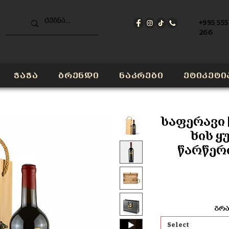
+995 555
266
ჭაჭა
ბრენდი
ნაკრები
ეტიკეტი
საფერავი 
ხის ყუ
წარწერ
გრა
Select