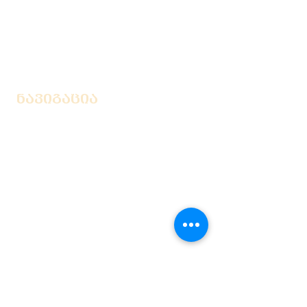
პროდუქტების წონა და ზომა
საბანკო ანგარიშები
გადახდა BOG / TBC აპარატიდან
ნავიგაცია
კონტაქტი
ჩვენს შესახებ
ჩვენი გუნდის წევრები
გალერეა
ბლოგი
ვიდეო გიდი
კონტაქტი
საქართველო, თბილისი,
ვარლამ ჩერქეზიშვილის
33 (ქვედა