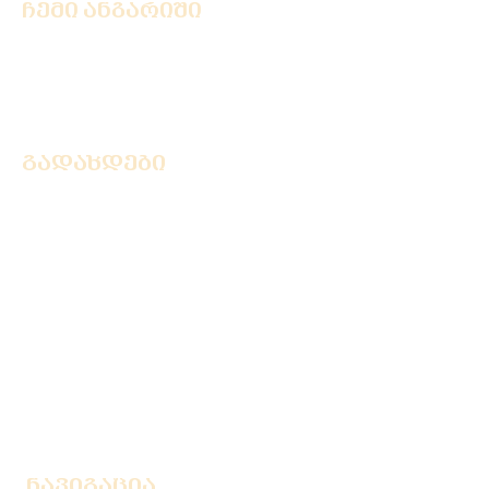
ჩემი ანგარიში
ავტორიზაცია
რეგისტრაცია
გადახდები
ხშირად დასმული კითხვები
კონფიდენციალურობა
მიტანის სერვისი
მიწოდება საზღვარგარეთ
მიწოდება რეგიონში
პროდუქტების წონა და ზომა
საბანკო ანგარიშები
გადახდა BOG / TBC აპარატიდან
ნავიგაცია