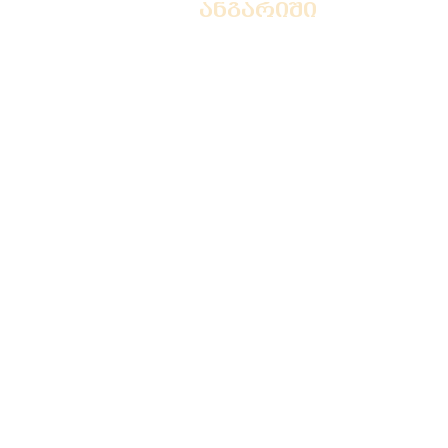
ანგარიში
ავტორიზაცია
ხშირ
რეგისტრაცია
კონფ
მიტა
მიწო
მიწო
პროდ
საბა
გადახ