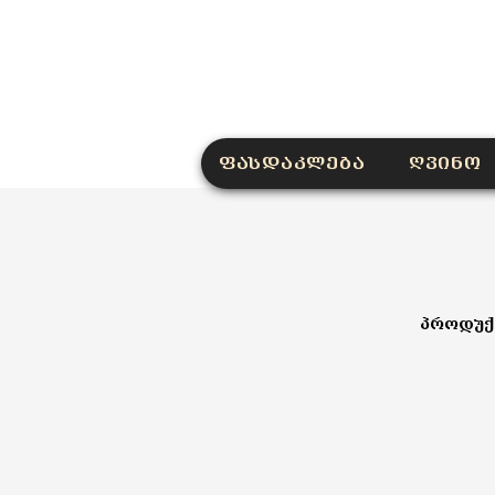
ფასდაკლება
ღვინო
პროდუქც