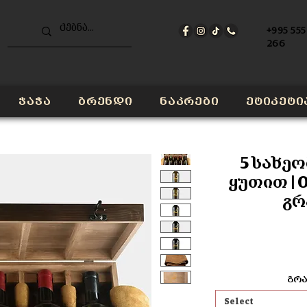
+995 555
266
ჭაჭა
ბრენდი
ნაკრები
ეტიკეტი
5 სახეო
ყუთით | 0
გრ
გრა
Select