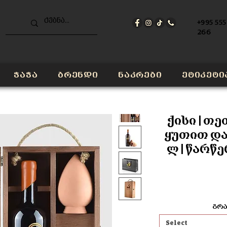
+995 555
266
ჭაჭა
ბრენდი
ნაკრები
ეტიკეტი
ქისი | თე
ყუთით და 
ლ | წარწ
გრა
Select