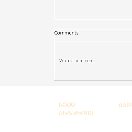
Comments
Write a comment...
🥂 შამპანურის შექმნის
ისტორია – ბუშტების
სილამაზე საუკუნეების
განმავლობაში
ჩემი
გა
ანგარიში