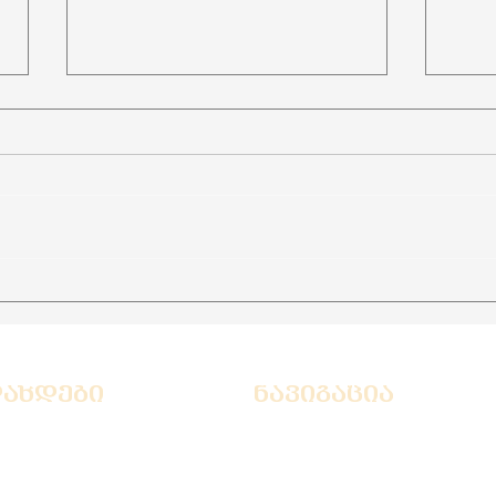
არმ
რატომ არის ღვინო
უნივერსალური საჩუქარი
დახდები
ნავიგაცია