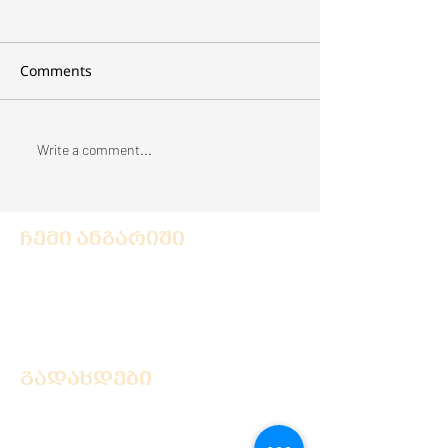
Comments
არმანიაკი
რატომ არის ღვინო
Write a comment...
უნივერსალური
საჩუქარი
ჩემი ანგარიში
ავტორიზაცია
რეგისტრაცია
გადახდები
ხშირად დასმული კითხვები
კონფიდენციალურობა