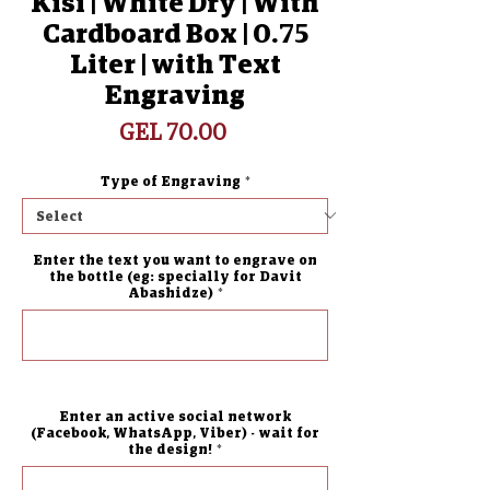
Kisi | White Dry | With
Cardboard Box | 0.75
Liter | with Text
Engraving
Price
GEL 70.00
Type of Engraving
*
Enter the text you want to engrave on
the bottle (eg: specially for Davit
Abashidze)
*
0/500
Enter an active social network
(Facebook, WhatsApp, Viber) - wait for
the design!
*